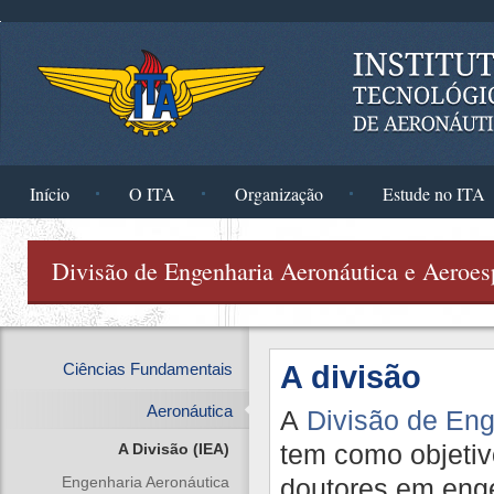
Pular para o conteúdo principal
Início
O ITA
Organização
Estude no ITA
Você está aqui
Divisão de Engenharia Aeronáutica e Aeroes
Ciências Fundamentais
A divisão
Aeronáutica
A
Divisão de Eng
tem como objetiv
A Divisão (IEA)
Engenharia Aeronáutica
doutores em eng