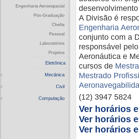
Engenharia Aeroespacial
desenvolvimento c
Pós-Graduação
A Divisão é resp
Chefia
Engenharia Aero
Pessoal
conjunto com a 
Laboratórios
responsável pel
Projetos
Aeronáutica e Me
Eletrônica
cursos de
Mestra
Mestrado Profiss
Mecânica
Aeronavegabilid
Civil
(12) 3947 5824
Computação
Ver horários e
Ver horários e
Ver horários e