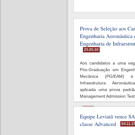
Prova de Seleção aos Ca
Engenharia Aeronáutica 
Engenharia de Infraestru
25.05.16
Aos candidatos a uma va
Pós-Graduação em Engenha
Mecânica (PG/EAM) e
Infraestrutura Aeronáut
aplicada uma prova padr
Management Admission Test
Ler mais
Equipe Leviatã vence S
classe Advanced
04.11.1